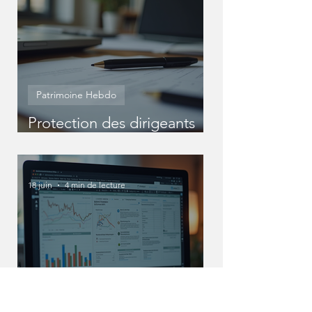
Patrimoine Hebdo
Protection des dirigeants
entreprise : Protéger
efficacement votre statut
de dirigeant
18 juin
4 min de lecture