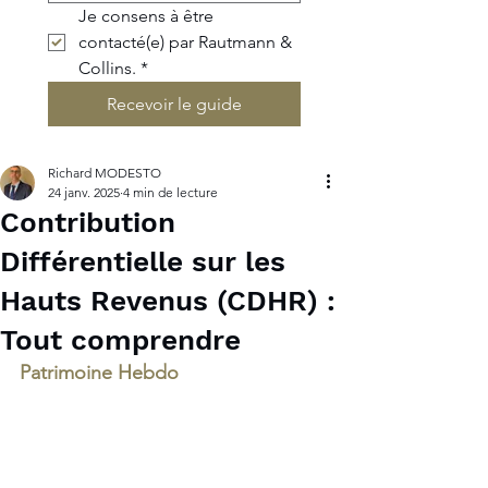
Je consens à être 
contacté(e) par Rautmann & 
Collins.
*
Recevoir le guide
Richard MODESTO
24 janv. 2025
4 min de lecture
Contribution
Différentielle sur les
Hauts Revenus (CDHR) :
Tout comprendre
Patrimoine Hebdo