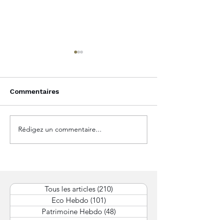
Commentaires
Rédigez un commentaire...
Protection des
Apport-cession
dirigeants entreprise :
durcissement d
Protéger efficacement
de Bercy relan
votre statut de
inquiétudes de
dirigeant
dirigeants
Tous les articles
(210)
210 posts
Eco Hebdo
(101)
101 posts
Patrimoine Hebdo
(48)
48 posts