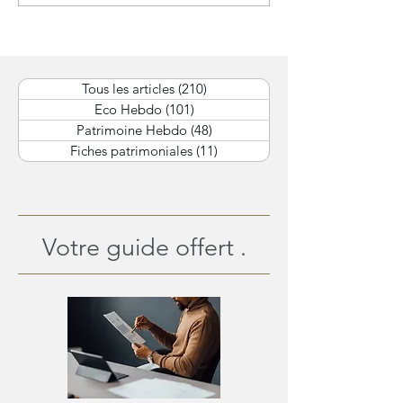
(PER)
Tous les articles
(210)
210 posts
Eco Hebdo
(101)
101 posts
Patrimoine Hebdo
(48)
48 posts
Fiches patrimoniales
(11)
11 posts
Votre guide offert .