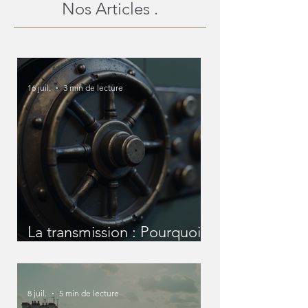
Nos Articles .
16 juil.
3 min de lecture
La transmission : Pourquoi
nous devons en parler
avant qu'il ne soit trop tard
?
8 juil.
5 min de lecture