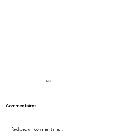
Commentaires
Glossaire financier
Rédigez un commentaire...
Plan d'Épargne