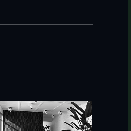
100%
84%
tte, mandat
Renouvellement
e sur 5 ans
mandats en 2025
(2)
(3)