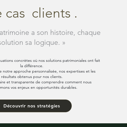
 génération en
 cas clients .
tion. Pourquoi la
vernance familiale est
entielle pour un
trimoine durable Un
trimoine a son histoire, chaque
rimoine...
solution sa logique. »
uations concrètes où nos solutions patrimoniales ont fait
la différence.
re notre approche personnalisée, nos expertises et les
résultats obtenus pour nos clients.
aire et transparente de comprendre comment nous
rmons vos enjeux en opportunités durables.
Découvrir nos stratégies