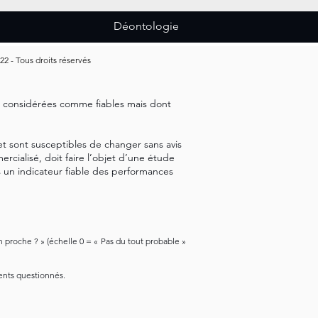
Déontologie
 - Tous droits réservés
es considérées comme fiables mais dont
t sont susceptibles de changer sans avis
cialisé, doit faire l’objet d’une étude
s un indicateur fiable des performances
 proche ? » (échelle 0 = « Pas du tout probable »
ients questionnés.