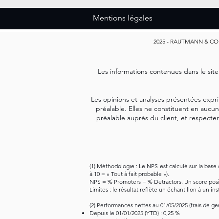
Mentions légales
2025
- RAUTMANN & COLLIN
Les informations contenues dans le sit
Les opinions et analyses présentées expri
préalable. Elles ne constituent en aucun
préalable auprès du client, et respecte
(1) Méthodologie : Le NPS est calculé sur la base
à 10 = « Tout à fait probable »).
NPS = % Promoters − % Detractors. Un score posit
Limites : le résultat reflète un échantillon à un 
(2) Performances nettes au 01/05/2025 (frais de g
Depuis le 01/01/2025 (YTD) : 0,25 %