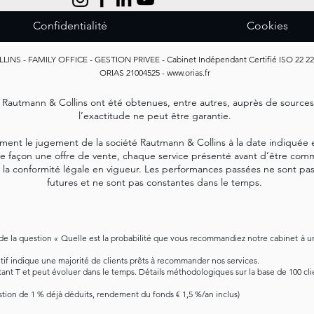
Confidentialité
Cookies
S - FAMILY OFFICE - GESTION PRIVEE - Cabinet Indépendant Certifié ISO 22 2222
ORIAS 21004525 -
www.orias.fr
e Rautmann & Collins ont été obtenues, entre autres, auprès de sourc
l’exactitude ne peut être garantie.
ment le jugement de la société Rautmann & Collins à la date indiquée e
e façon une offre de vente, chaque service présenté avant d’être commer
r la conformité légale en vigueur. Les performances passées ne sont pa
futures et ne sont pas constantes dans le temps.
 de la question « Quelle est la probabilité que vous recommandiez notre cabinet à un
if indique une majorité de clients prêts à recommander nos services.
instant T et peut évoluer dans le temps. Détails méthodologiques sur la base de 100 cl
estion de 1 % déjà déduits, rendement du fonds € 1,5 %/an inclus)