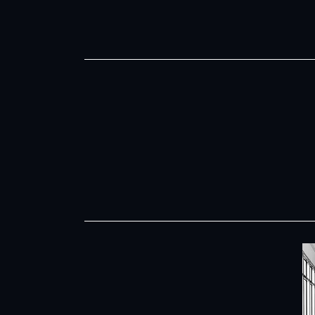
9/10
+36,
Net Promoter
Performance ne
Score
Maestro Equilibr
30/04/2025
(1)