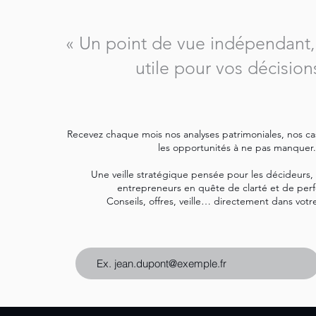
Ce billet explique
pourquoi il faut parler de
« Un point de vue indépendant, 
transmission dès
aujourd’hui, pour
utile pour vos décision
garder...
Recevez chaque mois nos analyses patrimoniales, nos cas 
les opportunités à ne pas manquer.
Une veille stratégique pensée pour les décideurs, 
entrepreneurs en quête de clarté et de per
Conseils, offres, veille… directement dans votre