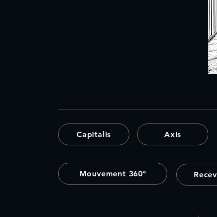
59 rue de Ponthieu 75008 PARIS
Mail:
contact@rautmanncollins.com
Tél : +33 (0) 972 33 21 30
Lundi au Vendredi
9h00 - 12h30 / 14h00 - 17h30
Capitalis
Axis
Mouvement 360°
Recev