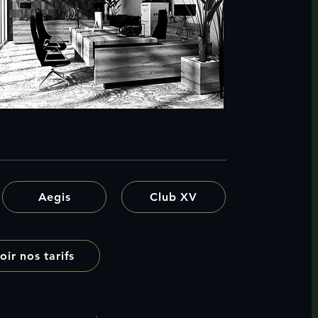
Aegis
Club XV
oir nos tarifs