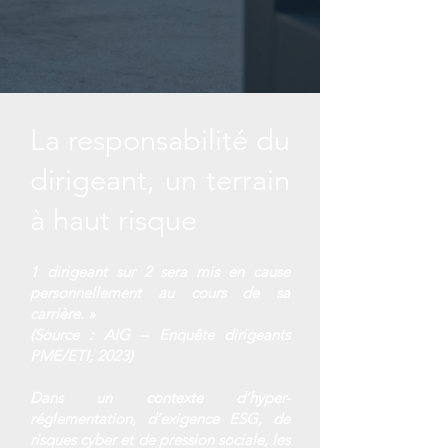
La responsabilité du
dirigeant, un terrain
à haut risque
1 dirigeant sur 2 sera mis en cause
personnellement au cours de sa
carrière. »
(Source : AIG – Enquête dirigeants
PME/ETI, 2023)
Dans un contexte d’hyper-
réglementation, d’exigence ESG, de
risques cyber et de pression sociale, les