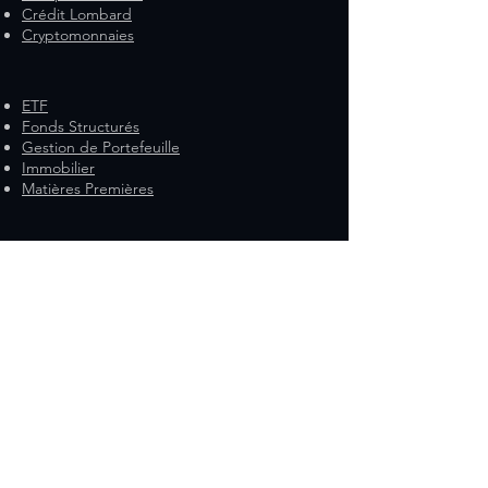
Crédit Lombard
Cryptomonnaies
ETF
Fonds Structurés
Gestion de Portefeuille
Immobilier
Matières Premières
Obligations
Produits à effet de levier
Nos outils de Suivi
Espace professions médicales
Vitrine bureaux R&C
Discutons ensemble de