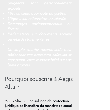
dirigeants sont personnellement
exposés :
Mise en cause pour faute de gestion
Litiges avec actionnaires ou salariés
Dommages environnementaux ou
fiscaux
Réclamations sur documents sociaux
ou retards réglementaires
Un simple courrier recommandé peut
déclencher une procédure coûteuse et
engageant votre responsabilité sur vos
biens propres.
Pourquoi souscrire à Aegis
Alta ?
Aegis Alta est
une solution de protection
juridique et financière du mandataire social
,