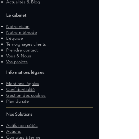
Actualités & Blog
Le cabinet
Notre vision
Notre méthode
L’équipe
Témoignages clients
Prendre contact
Vous & Nous
Vos projets
Informations légales
Mentions légales
Confidentialité
Gestion des cookies
Plan du site
Nos Solutions
Actifs non côtés
Actions
Comptes à terme