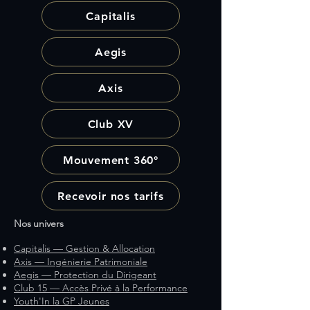
Capitalis
Aegis
Axis
Club XV
Mouvement 360°
Recevoir nos tarifs
Nos univers
Capitalis — Gestion & Allocation
Axis — Ingénierie Patrimoniale
Aegis — Protection du Dirigeant
Club 15 — Accès Privé à la Performance
Youth'In la GP Jeunes