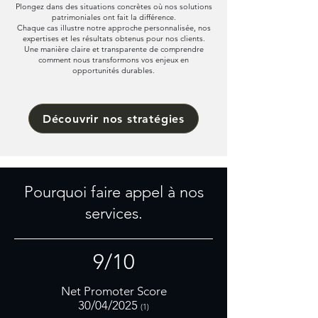
Plongez dans des situations concrètes où nos solutions
patrimoniales ont fait la différence.
Chaque cas illustre notre approche personnalisée, nos
expertises et les résultats obtenus pour nos clients.
Une manière claire et transparente de comprendre
comment nous transformons vos enjeux en
opportunités durables.
Découvrir nos stratégies
Pourquoi faire appel à nos
services.
9/10
Net Promoter Score
30/04/2025
(1)