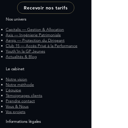
Recevoir nos tarifs
Nos univers
Capitalis — Gestion & Allocation
Axis — Ingénierie Patrimoniale
Aegis — Protection du Dirigeant
Club 15 — Accès Privé à la Performance
Youth'In la GP Jeunes
Actualités & Blog
Le cabinet
Notre vision
Notre méthode
L’équipe
Témoignages clients
Prendre contact
Vous & Nous
Vos projets
Informations légales