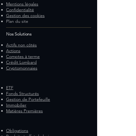
Mentions légales
Confidentialité
Gestion des cookies
Plan du site
Nos Solutions
Actifs non côtés
Actions
Comptes à terme
Crédit Lombard
Cryptomonnaies
ETF
Fonds Structurés
Gestion de Portefeuille
Immobilier
Matières Premières
Obligations