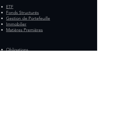
ETF
Fonds Structurés
Gestion de Portefeuille
Immobilier
Matières Premières
Obligations
Produits à effet de levier
Nos outils de Suivi
Espace professions médicales
Vitrine bureaux R&C
Discutons ensemble de
vos enjeux .