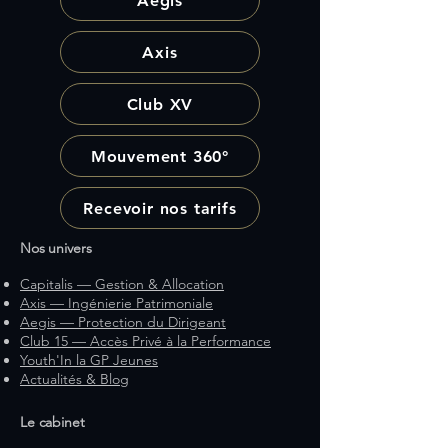
Aegis
Axis
Club XV
Mouvement 360°
Recevoir nos tarifs
Nos univers
Capitalis — Gestion & Allocation
Axis — Ingénierie Patrimoniale
Aegis — Protection du Dirigeant
Club 15 — Accès Privé à la Performance
Youth'In la GP Jeunes
Actualités & Blog
Le cabinet