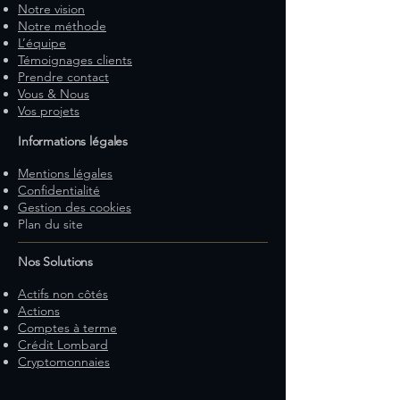
Notre vision
Notre méthode
L’équipe
Témoignages clients
Prendre contact
Vous & Nous
Vos projets
Informations légales
Mentions légales
Confidentialité
Gestion des cookies
Plan du site
Nos Solutions
Actifs non côtés
Actions
Comptes à terme
Crédit Lombard
Cryptomonnaies