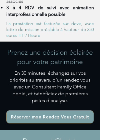
associés
3 à 4 RDV de suivi avec animation
interprofessionnelle possible
La prestation est facturée sur devis, avec
lettre de mission préalable à hauteur de 250
euros HT / Heure
Prenez une décision éclairée
pour votre patrimoine
En 30 minutes, échangez sur vos
priorités au travers, d'un rendez vous
avec un Consultant Family Office
dédié, et bénéficiez de premières
pistes d'analyse.
Réserver mon Rendez Vous Gratuit