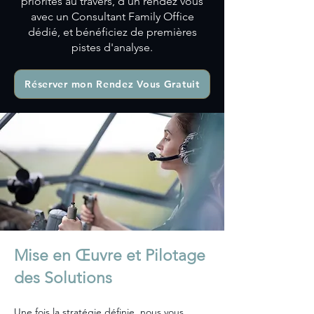
priorités au travers, d'un rendez vous
avec un Consultant Family Office
dédié, et bénéficiez de premières
pistes d'analyse.
Réserver mon Rendez Vous Gratuit
Mise en Œuvre et Pilotage
des Solutions
Une fois la stratégie définie, nous vous