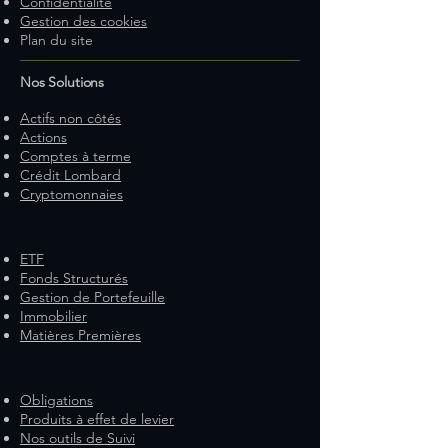
Confidentialité
Gestion des cookies
Plan du site
Nos Solutions
Actifs non côtés
Actions
Comptes à terme
Crédit Lombard
Cryptomonnaies
ETF
Fonds Structurés
Gestion de Portefeuille
Immobilier
Matières Premières
Obligations
Produits à effet de levier
Nos outils de Suivi