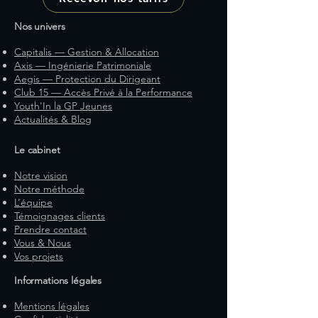
Nos univers
Capitalis — Gestion & Allocation
Axis — Ingénierie Patrimoniale
Aegis — Protection du Dirigeant
Club 15 — Accès Privé à la Performance
Youth'In la GP Jeunes
Actualités & Blog
Le cabinet
Notre vision
Notre méthode
L’équipe
Témoignages clients
Prendre contact
Vous & Nous
Vos projets
Informations légales
Mentions légales