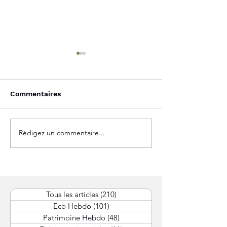
Commentaires
Rédigez un commentaire...
Tout ce qu’il faut savoir
Gouvernance fa
sur les SCI
clé pour un pa
réussi
Tous les articles
(210)
210 posts
Eco Hebdo
(101)
101 posts
Patrimoine Hebdo
(48)
48 posts