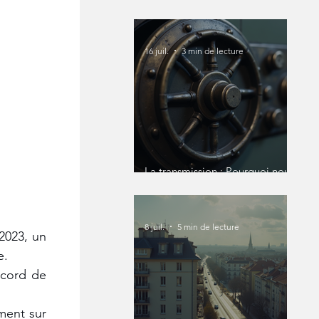
16 juil.
3 min de lecture
La transmission : Pourquoi nous
devons en parler avant qu'il ne
soit trop tard ?
8 juil.
5 min de lecture
2023, un 
. 
ccord de 
ment sur 