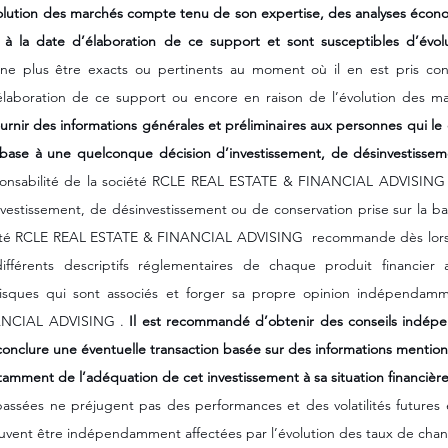
ution des marchés compte tenu de son expertise, des analyses écono
 à la date d’élaboration de ce support et sont susceptibles d’évolu
 ne plus être exacts ou pertinents au moment où il en est pris conn
aboration de ce support ou encore en raison de l’évolution des ma
rnir des informations générales et préliminaires aux personnes qui le 
 base à une quelconque décision d’investissement, de désinvestissem
ponsabilité de la société RCLE REAL ESTATE & FINANCIAL ADVISING n
estissement, de désinvestissement ou de conservation prise sur la bas
ciété RCLE REAL ESTATE & FINANCIAL ADVISING  recommande dès lors
ifférents descriptifs réglementaires de chaque produit financier a
 risques qui sont associés et forger sa propre opinion indépendamm
ANCIAL ADVISING . 
Il est recommandé d’obtenir des conseils indépe
 conclure une éventuelle transaction basée sur des informations mentio
tamment de l’adéquation de cet investissement à sa situation financière 
 passées ne préjugent pas des performances et des volatilités futures 
uvent être indépendamment affectées par l’évolution des taux de chan