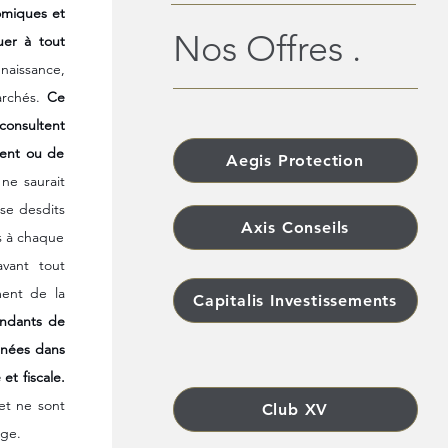
miques et 
Nos Offres .
er à tout 
aissance, 
rchés. 
Ce 
consultent 
ent ou de 
Aegis Protection
e saurait 
e desdits 
Axis Conseils
 à chaque 
vant tout 
ent de la 
Capitalis Investissements
ndants de 
nnées dans 
et fiscale.
et ne sont 
Club XV
ge. 