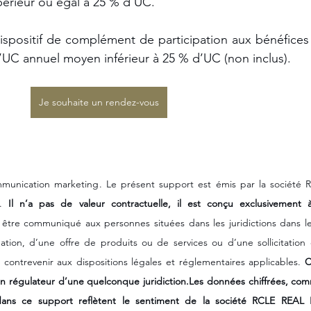
rieur ou égal à 25 % d’UC. 
ispositif de complément de participation aux bénéfices a
’UC annuel moyen inférieur à 25 % d’UC (non inclus).
Je souhaite un rendez-vous
munication marketing. Le présent support est émis par la société 
. 
Il n’a pas de valeur contractuelle, il est conçu exclusivement à
tre communiqué aux personnes situées dans les juridictions dans lesq
tion, d’une offre de produits ou de services ou d’une sollicitation e
 contrevenir aux dispositions légales et réglementaires applicables. 
C
n régulateur d’une quelconque juridiction.Les données chiffrées, comm
 dans ce support reflètent le sentiment de la société RCLE REAL