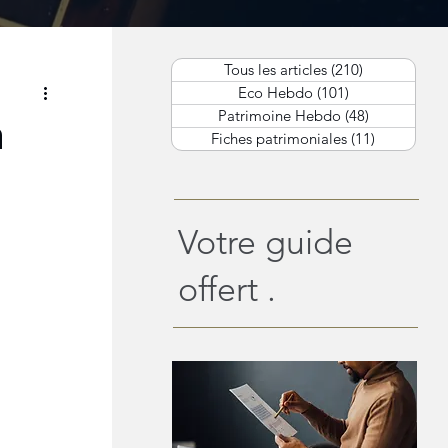
Tous les articles
(210)
210 posts
Eco Hebdo
(101)
101 posts
Patrimoine Hebdo
(48)
48 posts
n
Fiches patrimoniales
(11)
11 posts
Votre guide
offert .