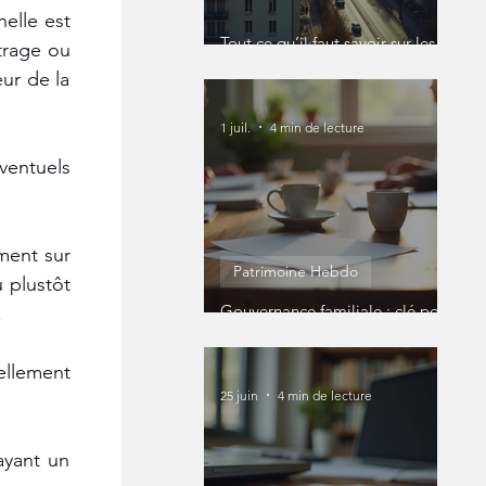
elle est 
Tout ce qu’il faut savoir sur les
trage ou 
SCI
ur de la 
1 juil.
4 min de lecture
entuels 
ment sur 
Patrimoine Hebdo
 plustôt 
Gouvernance familiale : clé pour
 
un patrimoine réussi
llement 
25 juin
4 min de lecture
yant un 