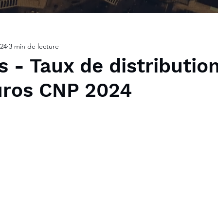
024
3 min de lecture
 - Taux de distributio
uros CNP 2024