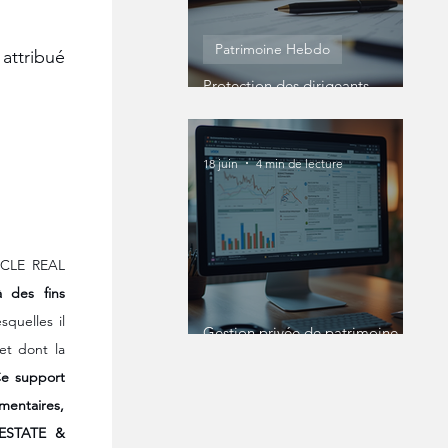
Patrimoine Hebdo
ttribué 
Protection des dirigeants
entreprise : Protéger
efficacement votre statut de
dirigeant
18 juin
4 min de lecture
RCLE REAL 
 des fins 
uelles il 
Gestion privée de patrimoine en
t dont la 
ligne : une révolution pour les
patrimoines complexes
e support 
entaires, 
 ESTATE & 