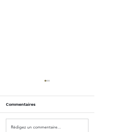
Commentaires
Rédigez un commentaire...
Marchés mondiaux :
L’Amérique rési