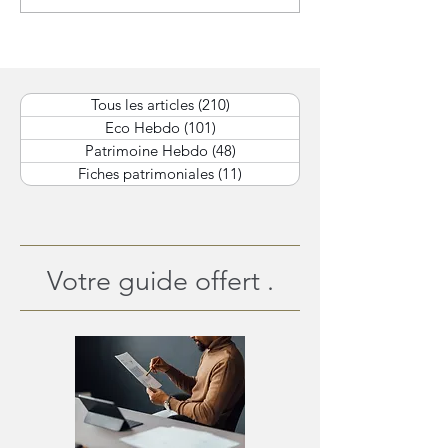
prudence monétaire et
l’Europe attend,
arbitrages de début
espère : le gra
d’année.
équilibre des 
Tous les articles
(210)
210 posts
Eco Hebdo
(101)
101 posts
Patrimoine Hebdo
(48)
48 posts
Fiches patrimoniales
(11)
11 posts
Votre guide offert .