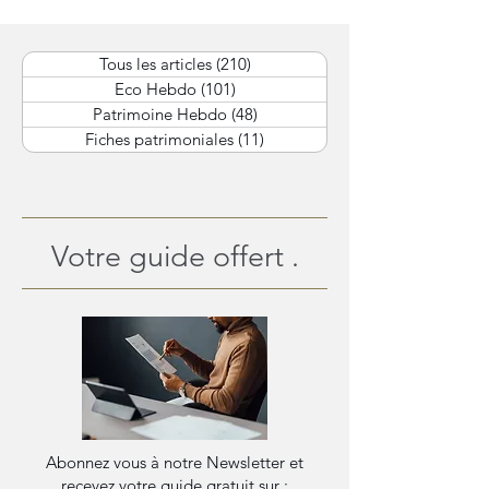
d’année.
équilibre des 
Tous les articles
(210)
210 posts
Eco Hebdo
(101)
101 posts
Patrimoine Hebdo
(48)
48 posts
Fiches patrimoniales
(11)
11 posts
Votre guide offert .
Abonnez vous à notre Newsletter et
recevez votre guide gratuit sur :