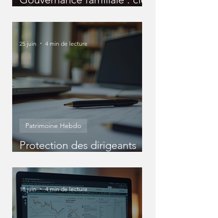
pour un patrimoine réussi
25 juin
4 min de lecture
Patrimoine Hebdo
Protection des dirigeants
entreprise : Protéger
efficacement votre statut
de dirigeant
18 juin
4 min de lecture