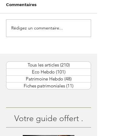
Commentaires
Rédigez un commentaire...
Marchés mondiaux :
L’Amérique rési
prudence monétaire et
l’Europe attend,
arbitrages de début
espère : le gra
d’année.
équilibre des 
Tous les articles
(210)
210 posts
Eco Hebdo
(101)
101 posts
Patrimoine Hebdo
(48)
48 posts
Fiches patrimoniales
(11)
11 posts
Votre guide offert .