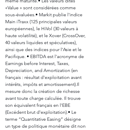
même maturité.• Les valeurs dites 
«Value » sont considérées comme 
sous-évaluées.• Markit publie l'indice 
Main iTraxx (125 principales valeurs 
européennes), le HiVol (30 valeurs à 
haute volatilité), et le Xover (CrossOver, 
40 valeurs liquides et spéculatives), 
ainsi que des indices pour l'Asie et le 
Pacifique. • EBITDA est l'acronyme de 
Earnings before Interest, Taxes, 
Depreciation, and Amortization (en 
français : résultat d'exploitation avant 
intérêts, impôts et amortissement).Il 
mesure donc la création de richesse 
avant toute charge calculée. Il trouve 
son équivalent français en l'EBE 
(Excédent brut d'exploitation).• Le 
terme “Quantitative Easing” désigne 
un type de politique monétaire dit non 