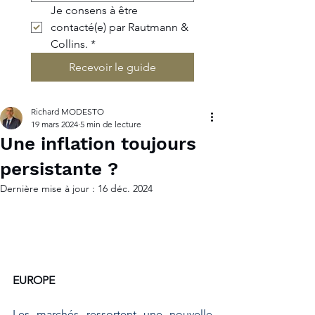
Je consens à être 
contacté(e) par Rautmann & 
Collins.
*
Recevoir le guide
Richard MODESTO
19 mars 2024
5 min de lecture
Une inflation toujours
persistante ?
Dernière mise à jour :
16 déc. 2024
EUROPE
Les marchés ressortent une nouvelle 