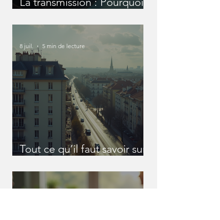
La transmission : Pourquoi
nous devons en parler
avant qu'il ne soit trop tard
?
8 juil.
5 min de lecture
Tout ce qu’il faut savoir sur
les SCI
1 juil.
4 min de lecture