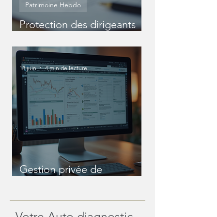
Patrimoine Hebdo
Protection des dirigeants
entreprise : Protéger
efficacement votre statut
de dirigeant
18 juin
4 min de lecture
Gestion privée de
patrimoine en ligne : une
révolution pour les
patrimoines complexes
Votre Auto diagnostic .