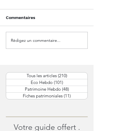
Commentaires
Rédigez un commentaire...
Marchés mondiaux :
L’Amérique rési
prudence monétaire et
l’Europe attend,
arbitrages de début
espère : le gra
d’année.
équilibre des 
Tous les articles
(210)
210 posts
Eco Hebdo
(101)
101 posts
Patrimoine Hebdo
(48)
48 posts
Fiches patrimoniales
(11)
11 posts
Votre guide offert .