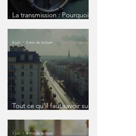
La transmission : Pourquoi
nous devons en parler
avant qu'il ne soit trop tard
?
8 juil.
5 min de lecture
Tout ce qu’il faut savoir sur
les SCI
1 juil.
4 min de lecture