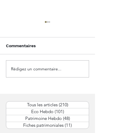
Commentaires
Rédigez un commentaire...
Protection des
Apport-cession
dirigeants entreprise :
durcissement d
Protéger efficacement
de Bercy relan
votre statut de
inquiétudes de
dirigeant
dirigeants
Tous les articles
(210)
210 posts
Eco Hebdo
(101)
101 posts
Patrimoine Hebdo
(48)
48 posts
Fiches patrimoniales
(11)
11 posts