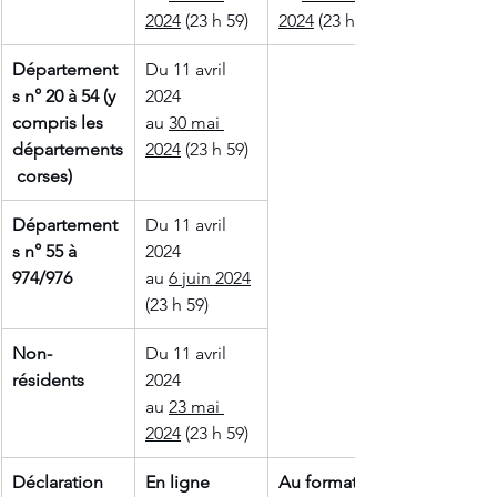
2024
 (23 h 59)
2024
 (23 h 59)
Département
Du 11 avril 
s n° 20 à 54 (y 
2024 
compris les 
au 
30 mai 
départements
2024
 (23 h 59)
 corses)
Département
Du 11 avril 
s n° 55 à 
2024 
974/976
au 
6 juin 2024
(23 h 59)
Non-
Du 11 avril 
résidents
2024 
au 
23 mai 
2024
 (23 h 59)
Déclaration 
En ligne
Au format 