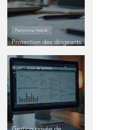
Patrimoine Hebdo
Protection des dirigeants
entreprise : Protéger
efficacement votre statut
de dirigeant
18 juin
4 min de lecture
Gestion privée de