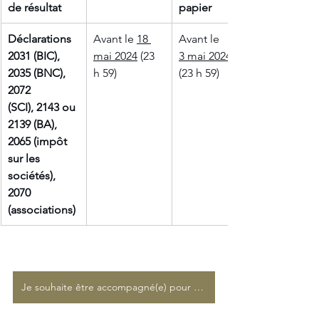
de résultat
papier
Déclarations 
Avant le 
18 
Avant le 
2031 (BIC), 
mai 2024
 (23 
3 mai 2024
2035 (BNC), 
h 59)
(23 h 59)
2072 
(SCI), 2143 ou 
2139 (BA), 
2065 (impôt 
sur les 
sociétés), 
2070 
(associations)
Je souhaite être accompagné(e) pour ma déclaration d'impôts