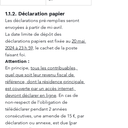
1.1.2. Déclaration papier
Les déclarations pré-remplies seront 
envoyées à partir de mi-avril.
La date limite de dépôt des 
déclarations papiers est fixée au 
20 mai 
2024 à 23 h 59,
 le cachet de la poste 
faisant foi.
Attention :
En principe, 
tous les contribuables, 
quel que soit leur revenu fiscal de 
référence, dont la résidence principale 
est couverte par un accès internet, 
devront déclarer en ligne
. En cas de 
non-respect de l’obligation de 
télédéclarer pendant 2 années 
consécutives, une amende de 15 €, par 
déclaration ou annexe, est due (par 