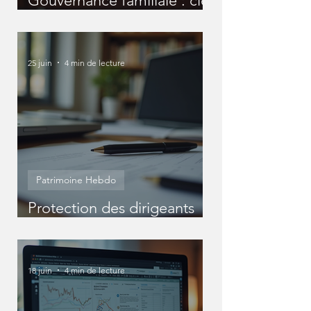
Gouvernance familiale : clé
pour un patrimoine réussi
25 juin
4 min de lecture
Patrimoine Hebdo
Protection des dirigeants
entreprise : Protéger
efficacement votre statut
de dirigeant
18 juin
4 min de lecture