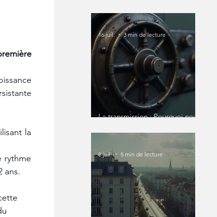
16 juil.
3 min de lecture
remière 
issance 
istante 
La transmission : Pourquoi nous
devons en parler avant qu'il ne
sant la 
soit trop tard ?
8 juil.
5 min de lecture
 rythme 
 ans. 
cette 
du 