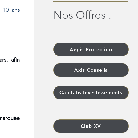
 10 ans 
Nos Offres .
Aegis Protection
s, afin 
Axis Conseils
Capitalis Investissements
 marquée 
Club XV