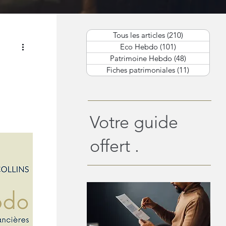
Tous les articles
(210)
210 posts
Eco Hebdo
(101)
101 posts
Patrimoine Hebdo
(48)
48 posts
Fiches patrimoniales
(11)
11 posts
Votre guide
offert .