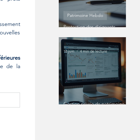
Patrimoine Hebdo
issement 
Protection des dirigeants
uvelles 
entreprise : Protéger
efficacement votre statut de
dirigeant
18 juin
4 min de lecture
érieures 
e de la 
Gestion privée de patrimoine en
ligne : une révolution pour les
patrimoines complexes