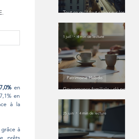
Tout ce qu’il faut savoir sur les
. 
SCI
1 juil.
4 min de lecture
Patrimoine Hebdo
 7,0%
 en 
Gouvernance familiale : clé pour
un patrimoine réussi
7,1% en 
ce à la 
25 juin
4 min de lecture
grâce à 
e prêts 