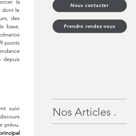
rcer la 
Nous contacter
dont le 
rs, des 
e base. 
Prendre rendez-vous
cénarios 
 points 
endance 
 depuis 
t suivi 
Nos Articles .
iscours 
de la BCE moins accommodant que prévu. 
incipal 