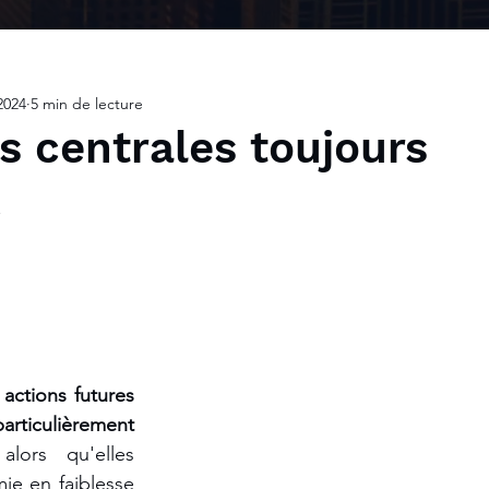
2024
5 min de lecture
 centrales toujours
.
actions futures 
articulièrement 
ors qu'elles 
e en faiblesse 