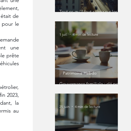
ant une 
lement, 
Tout ce qu’il faut savoir sur les
tait de 
SCI
pour le 
1 juil.
4 min de lecture
demande 
ent une 
le prête 
hicules 
Patrimoine Hebdo
Gouvernance familiale : clé pour
rolier, 
un patrimoine réussi
in 2023, 
ant, la 
25 juin
4 min de lecture
rmis au 