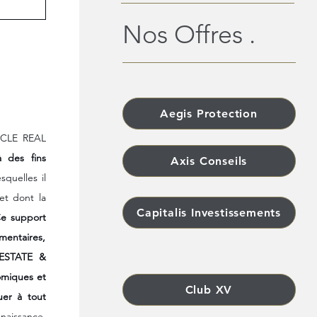
Nos Offres .
Aegis Protection
RCLE REAL 
 des fins 
Axis Conseils
uelles il 
t dont la 
Capitalis Investissements
e support 
entaires, 
 ESTATE & 
miques et 
Club XV
er à tout 
aissance, 