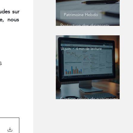
udes sur 
Patrimoine Hebdo
e, nous 
Protection des dirigeants
entreprise : Protéger
efficacement votre statut de
dirigeant
18 juin
4 min de lecture
s 
Gestion privée de patrimoine en
ligne : une révolution pour les
patrimoines complexes