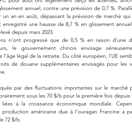
'IPC pour août ont légèrement déçu les attentes, affich
issement annuel, contre une prévision de 0,7 %. Parallè
r un an en août, dépassant la prévision de marché qui é
t enregistré une hausse de 8,7 % en glissement annuel 
élevé depuis mars 2023. 
ions n'ont progressé que de 0,5 % en raison d'une 
lleurs, le gouvernement chinois envisage sérieusem
l'âge légal de la retraite. Du côté européen, l'UE semb
roits de douane supplémentaires envisagés pour les vé
ne.
quée par des fluctuations importantes sur le marché pét
airement sous les 70 $/b pour la première fois depuis f
 liées à la croissance économique mondiale. Cepend
la production américaine due à l'ouragan Francine a pe
e 72 $/b.