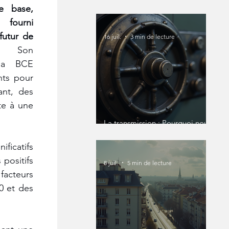
e base, 
fourni 
futur de 
16 juil.
3 min de lecture
 Son 
la BCE 
ts pour 
nt, des 
e à une 
La transmission : Pourquoi nous
devons en parler avant qu'il ne
soit trop tard ?
ficatifs 
positifs 
8 juil.
5 min de lecture
acteurs 
 et des 