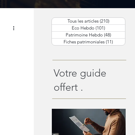
Tous les articles
(210)
210 posts
Eco Hebdo
(101)
101 posts
Patrimoine Hebdo
(48)
48 posts
Fiches patrimoniales
(11)
11 posts
Votre guide
offert .