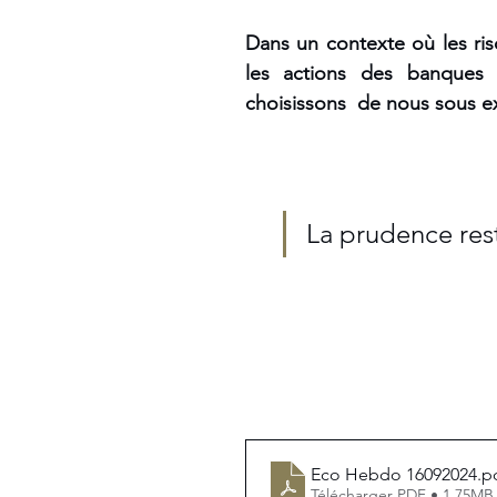
Dans un contexte où les risq
les actions des banques c
choisissons  de nous sous e
La prudence rest
Eco Hebdo 16092024
.p
Télécharger PDF • 1.75MB