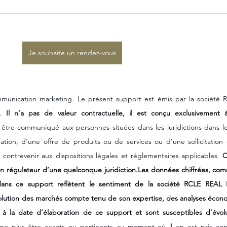
Je souhaite un rendez-vous
munication marketing. Le présent support est émis par la société 
. 
Il n’a pas de valeur contractuelle, il est conçu exclusivement à
tre communiqué aux personnes situées dans les juridictions dans lesq
tion, d’une offre de produits ou de services ou d’une sollicitation e
 contrevenir aux dispositions légales et réglementaires applicables. 
C
n régulateur d’une quelconque juridiction.Les données chiffrées, comm
 dans ce support reflètent le sentiment de la société RCLE REAL
ution des marchés compte tenu de son expertise, des analyses écono
 à la date d’élaboration de ce support et sont susceptibles d’évolu
 ne plus être exacts ou pertinents au moment où il en est pris conn