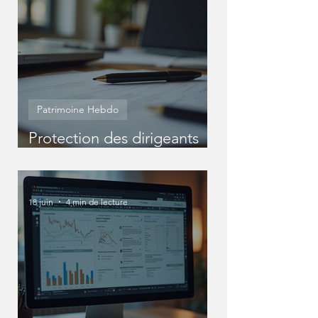
Patrimoine Hebdo
Protection des dirigeants
entreprise : Protéger
efficacement votre statut
de dirigeant
18 juin
4 min de lecture