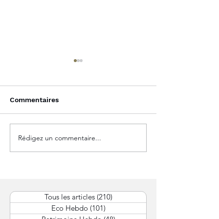
Commentaires
Rédigez un commentaire...
Protection des
Apport-cession
dirigeants entreprise :
durcissement d
Protéger efficacement
de Bercy relan
votre statut de
inquiétudes de
dirigeant
dirigeants
Tous les articles
(210)
210 posts
Eco Hebdo
(101)
101 posts