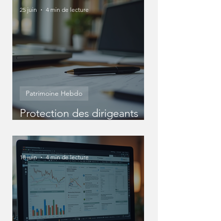
25 juin
4 min de lecture
Patrimoine Hebdo
Protection des dirigeants
entreprise : Protéger
efficacement votre statut
de dirigeant
18 juin
4 min de lecture