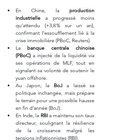
En Chine, la 
production 
industrielle
 a progressé moins 
qu’attendu (+3,8 % sur un an), 
confirmant l’essoufflement lié à la 
crise immobilière (PBoC, Reuters).
La 
banque centrale chinoise 
(PBoC)
 a injecté de la liquidité via 
ses opérations de MLF, tout en 
signalant sa volonté de soutenir le 
yuan offshore.
Au Japon, la 
BoJ
 a laissé sa 
politique inchangée, mais prépare 
le terrain pour une possible hausse 
en fin d’année (BoJ).
En Inde, la 
RBI
 a maintenu son taux 
directeur, soulignant la résilience 
de la croissance malgré les 
tensions inflationnistes (RBI).